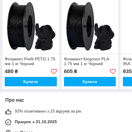
Філамент Prefil PETG 1.75
Філамент Kingroon PLA
Філа
мм 1 кг Чорний
1.75 мм 1 кг Чорний
95A 
480
605
935
₴
₴
Купити
Купити
Про нас
93% позитивних з 15 відгуків за рік
Працює з 31.10.2025