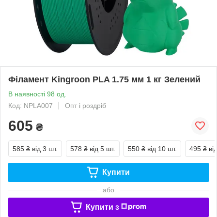
Філамент Kingroon PLA 1.75 мм 1 кг Зелений
В наявності 98 од.
Код: NPLA007
Опт і роздріб
605
₴
585 ₴
від 3 шт.
578 ₴
від 5 шт.
550 ₴
від 10 шт.
495 ₴
ві
Купити
або
Купити з