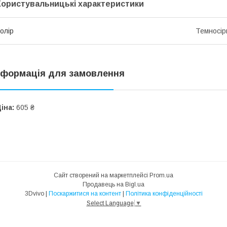
Користувальницькі характеристики
олір
Темносір
нформація для замовлення
іна:
605 ₴
Сайт створений на маркетплейсі
Prom.ua
Продавець на Bigl.ua
3Dvivo |
Поскаржитися на контент
|
Політика конфіденційності
Select Language
▼