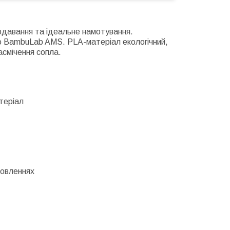
одавання та ідеальне намотування.
ю BambuLab AMS. PLA-матеріал екологічний,
засмічення сопла.
теріал
мовленнях