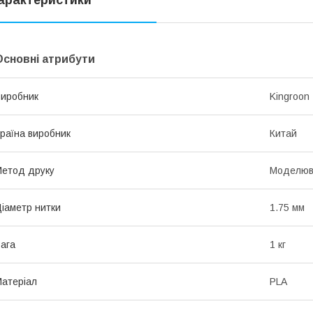
арактеристики
Основні атрибути
иробник
Kingroon
раїна виробник
Китай
етод друку
Моделюв
іаметр нитки
1.75 мм
ага
1 кг
атеріал
PLA