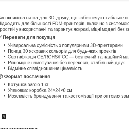
исокоякісна нитка для 3D-друку, що забезпечує стабільне п
Підходить для більшості FDM-принтерів, включно з системо
ростий у використанні та гарантує яскраві, міцні моделі без 
✅ Переваги для покупця
Універсальна сумісність з популярними 3D‑принтерами
Понад 30 яскравих кольорів для будь‑яких проєктів
Сертифікація CE/ROHS/FCC — безпечний та надійний ма
Рівномірне намотування без перекосів, стабільний друк
Відмінне співвідношення ціна/якість
📦 Формат постачання
Котушка вагою 1 кг
Упаковка: коробка 24×24×8 см
Можливість брендування та кастомізації при оптових за