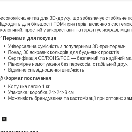
исокоякісна нитка для 3D-друку, що забезпечує стабільне п
Підходить для більшості FDM-принтерів, включно з систем
кологічний, простий у використанні та гарантує яскраві, міцні
✅ Переваги для покупця
Універсальна сумісність з популярними 3D‑принтерами
Понад 30 яскравих кольорів для будь‑яких проєктів
Сертифікація CE/ROHS/FCC — безпечний та надійний ма
Рівномірне намотування без перекосів, стабільний друк
Відмінне співвідношення ціна/якість
📦 Формат постачання
Котушка вагою 1 кг
Упаковка: коробка 24×24×8 см
Можливість брендування та кастомізації при оптових за