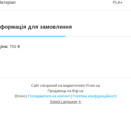
атеріал
PLA+
нформація для замовлення
іна:
750 ₴
Сайт створений на маркетплейсі
Prom.ua
Продавець на Bigl.ua
3Dvivo |
Поскаржитися на контент
|
Політика конфіденційності
Select Language
▼