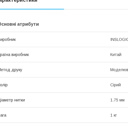
арактеристики
Основні атрибути
иробник
INSLOGI
раїна виробник
Китай
етод друку
Моделюв
олір
Сірий
іаметр нитки
1.75 мм
ага
1 кг