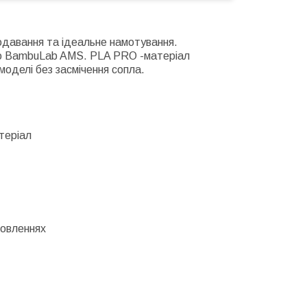
одавання та ідеальне намотування.
ою BambuLab AMS. PLA PRO -матеріал
 моделі без засмічення сопла.
теріал
мовленнях