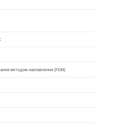
C
ання методом наплавлення (FDM)