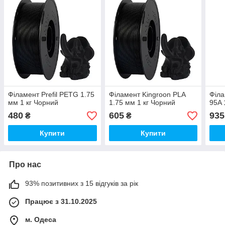
Філамент Prefil PETG 1.75
Філамент Kingroon PLA
Філа
мм 1 кг Чорний
1.75 мм 1 кг Чорний
95A 
480
605
935
₴
₴
Купити
Купити
Про нас
93% позитивних з 15 відгуків за рік
Працює з 31.10.2025
м. Одеса