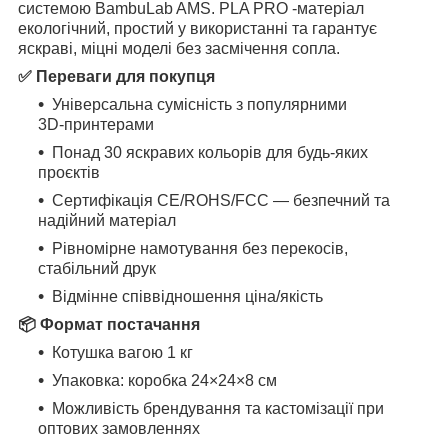
системою BambuLab AMS. PLA PRO -матеріал
екологічний, простий у використанні та гарантує
яскраві, міцні моделі без засмічення сопла.
✅ Переваги для покупця
Універсальна сумісність з популярними
3D‑принтерами
Понад 30 яскравих кольорів для будь‑яких
проєктів
Сертифікація CE/ROHS/FCC — безпечний та
надійний матеріал
Рівномірне намотування без перекосів,
стабільний друк
Відмінне співвідношення ціна/якість
📦 Формат постачання
Котушка вагою 1 кг
Упаковка: коробка 24×24×8 см
Можливість брендування та кастомізації при
оптових замовленнях